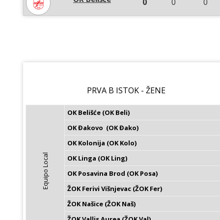
0
0
0
PRVA B ISTOK - ŽENE
OK Belišće (OK Beli)
OK Đakovo  (OK Đako)
OK Kolonija (OK Kolo)
Equipo Local
OK Linga (OK Ling)
OK Posavina Brod (OK Posa)
ŽOK Ferivi Višnjevac (ŽOK Fer)
ŽOK Našice (ŽOK Naš)
ŽOK Vallis Aurea (ŽOK Val)