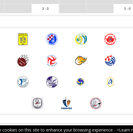
3 - 0
3 - 0
 cookies on this site to enhance your browsing experience -
>Learn 