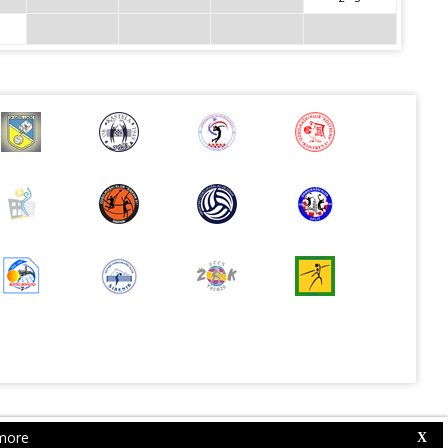
more
Web Competition Site © 2026 by
X