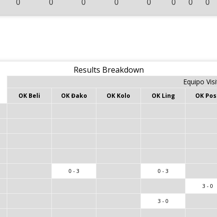
0
0
0
0
0
0
0
0
Results Breakdown
Equipo Vis
OK Beli
OK Đako
OK Kolo
OK Ling
OK Pos
0 - 3
0 - 3
3 - 0
3 - 0