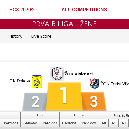
HOS 2020/21
ALL COMPETITIONS
PRVA B LIGA - ŽENE
History
Live Score
ŽOK Vinkovci
OK Đakovo
ŽOK Ferivi Viš
Sets
Puntos
Results 
Perdidos
Ganados
Perdidos
Ganados
Perdidos
3-0
3-1
3-2