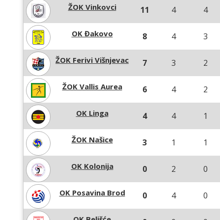
ŽOK Vinkovci
11
4
4
OK Đakovo
8
4
3
ŽOK Ferivi Višnjevac
7
3
2
ŽOK Vallis Aurea
6
4
2
OK Linga
4
4
1
ŽOK Našice
3
1
1
OK Kolonija
0
2
0
OK Posavina Brod
0
4
0
OK Belišće