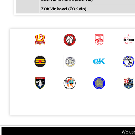
ŽOK Vinkovci (ŽOK Vin)
We use
PRIVACY POLICY