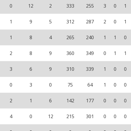
0
12
2
333
255
3
0
1
1
9
5
312
287
2
0
1
1
8
4
265
240
1
1
0
2
8
9
360
349
0
1
1
3
6
9
310
339
1
0
0
0
3
0
75
64
1
0
0
2
1
6
142
177
0
0
0
4
0
12
215
301
0
0
0