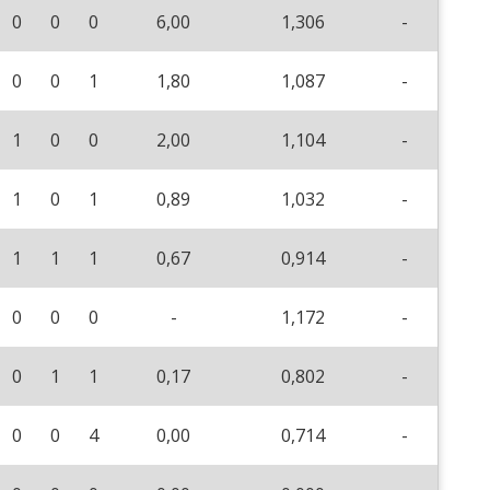
0
0
0
6,00
1,306
-
0
0
1
1,80
1,087
-
1
0
0
2,00
1,104
-
1
0
1
0,89
1,032
-
1
1
1
0,67
0,914
-
0
0
0
-
1,172
-
0
1
1
0,17
0,802
-
0
0
4
0,00
0,714
-