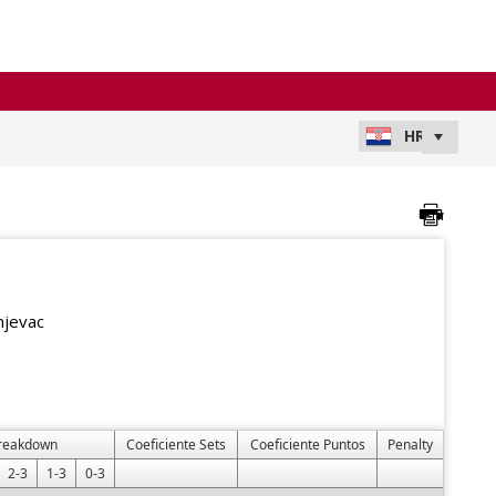
njevac
Breakdown
Coeficiente Sets
Coeficiente Puntos
Penalty
2-3
1-3
0-3