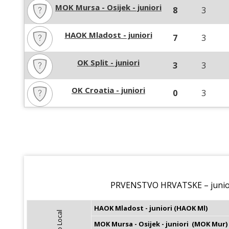
MOK Mursa - Osijek - juniori
8
3
HAOK Mladost - juniori
7
3
OK Split - juniori
3
3
OK Croatia - juniori
0
3
PRVENSTVO HRVATSKE – junior
HAOK Mladost - juniori (HAOK Ml)
MOK Mursa - Osijek - juniori  (MOK Mur)