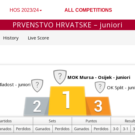
HOS 2023/24
ALL COMPETITIONS
PRVENSTVO HRVATSKE – juniori
History
Live Score
MOK Mursa - Osijek - juniori
adost - juniori
OK Split - juni
artidos
Sets
Puntos
Resul
anados
Perdidos
Ganados
Perdidos
Ganados
Perdidos
3-0
3-1
3