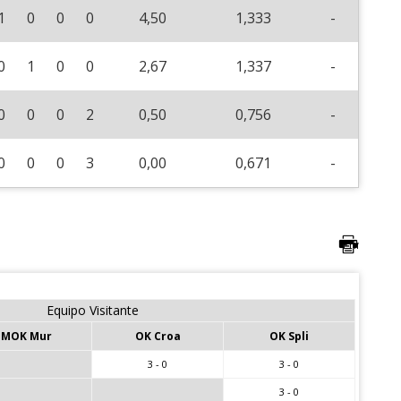
1
0
0
0
4,50
1,333
-
0
1
0
0
2,67
1,337
-
0
0
0
2
0,50
0,756
-
0
0
0
3
0,00
0,671
-
Equipo Visitante
MOK Mur
OK Croa
OK Spli
3 - 0
3 - 0
3 - 0