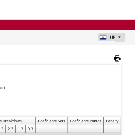
ori
ts Breakdown
Coeficiente Sets
Coeficiente Puntos
Penalty
-2
2-3
1-3
0-3